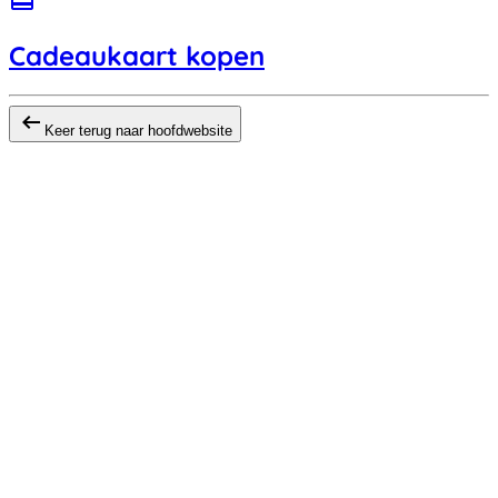
Cadeaukaart kopen
arrow_left_alt
Keer terug naar hoofdwebsite