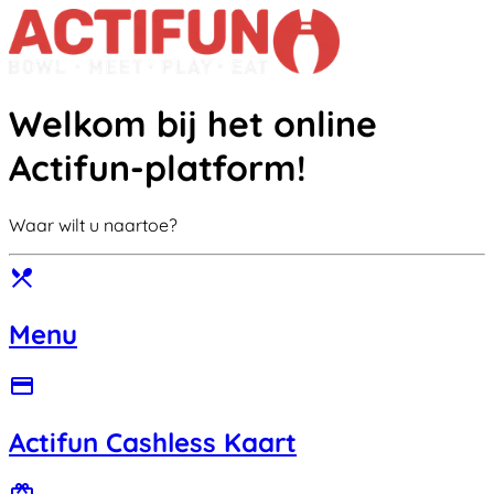
Welkom bij het online
Actifun-platform!
Waar wilt u naartoe?
restaurant_menu
Menu
credit_card
Actifun Cashless Kaart
redeem